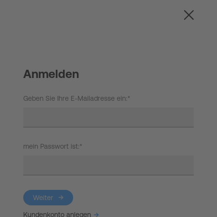
EN
Anmelden
START UP
Anmelden
HOT IRON®
Geben Sie Ihre E-Mailadresse ein:*
KORCE®
YONGA®
mein Passwort ist:*
BOOSTAR®
Über Experts United
Weiter
Events
Neue Programme, Science News,
Kundenkonto anlegen