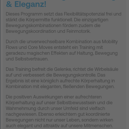
& Eleganz!
FAQ
Dieses Programm setzt das Flexibilitätspotenzial frei und
stärkt die Körpermitte funktionell. Die einzigartigen
Kontakt
Bewegungskombinationen fördern zudem die
Bewegungskoordination und Feinmotorik.
Neuigkeiten
Durch die unverwechselbare Kombination aus Mobility
Datenschutz
Flows und Core Moves entsteht ein Training mit
Impressum
geradezu magischen Effekten auf Haltung, Bewegung
und Selbstvertrauen.
AGB
Das Training befreit die Gelenke, richtet die Wirbelsäule
auf und verbessert die Bewegungskontrolle. Das
Ergebnis ist eine königlich aufrechte Körperhaltung in
Kombination mit eleganten, fließenden Bewegungen.
Die positiven Auswirkungen einer aufrechteren
Körperhaltung auf unser Selbstbewusstsein und die
Wahrnehmung durch unser Umfeld sind vielfach
nachgewiesen. Ebenso erleichtern gut koordinierte
Bewegungen nicht nur unser Leben, sondern wirken
auch elegant und attraktiv auf unsere Mitmenschen.