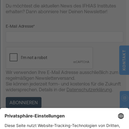
Du möchtest die aktuellen News des IFHIAS Institutes
FAQ
erhalten? Dann abonniere hier Deinen Newsletter!
Kontakt
E-Mail Adresse*
Neuigkeiten
Datenschutz
Impressum
KONTAKT
AGB
Wir verwenden Ihre E-Mail Adresse ausschließlich zum
regelmäßigen Newsletterversand.
Sie können jederzeit form- und kostenlos für die Zukunft
widersprechen. Details in der
Datenschutzerklärung
.
Kontakt