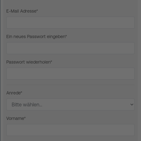
FAQ
E-Mail Adresse*
Kontakt
Ein neues Passwort eingeben*
Neuigkeiten
Datenschutz
Impressum
Passwort wiederholen*
AGB
Anrede*
Vorname*