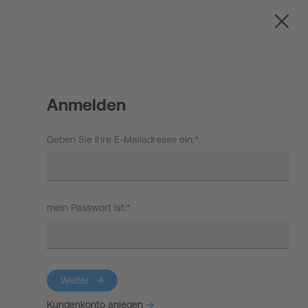
EN
Anmelden
START UP
Anmelden
HOT IRON®
Geben Sie Ihre E-Mailadresse ein:*
KORCE®
YONGA®
mein Passwort ist:*
BOOSTAR®
Über Experts United
Weiter
Events
Neue Programme, Science News,
Kundenkonto anlegen