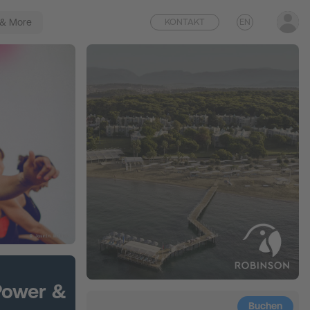
 & More
KONTAKT
EN
Power &
Buchen