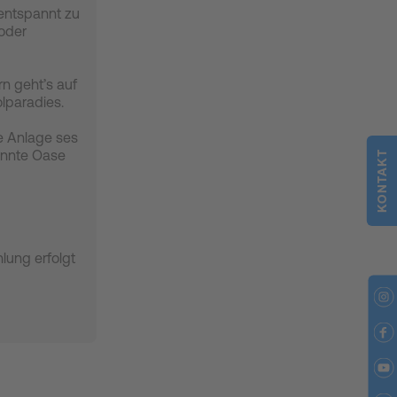
entspannt zu
 oder
n geht’s auf
lparadies.
e Anlage ses
annte Oase
KONTAKT
hlung erfolgt