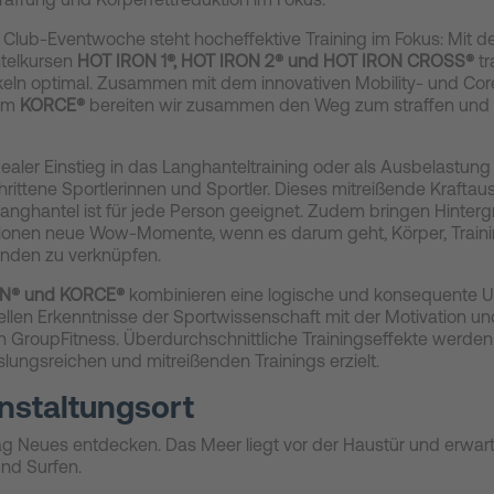
r Club-Eventwoche steht hocheffektive Training im Fokus: Mit d
telkursen
HOT IRON 1®
, HOT IRON 2®
und
HOT IRON CROSS®
tr
eln optimal. Zusammen mit dem innovativen Mobility- und Cor
mm
KORCE®
bereiten wir zusammen den Weg zum straffen und 
dealer Einstieg in das Langhanteltraining oder als Ausbelastung 
hrittene Sportlerinnen und Sportler. Dieses mitreißende Kraftau
Langhantel ist für jede Person geeignet. Zudem bringen Hinter
tionen neue Wow-Momente, wenn es darum geht, Körper, Train
nden zu verknüpfen.
N® und KORCE®
kom
binieren eine logische und konsequente
ellen Erkenntnisse der Sportwissenschaft mit der Motivation 
 GroupFitness. Überdurchschnittliche Trainingseffekte werden
ungsreichen und mitreißenden Trainings erzielt.
nstaltungsort
g Neues entdecken. Das Meer liegt vor der Haustür und erwar
und Surfen.