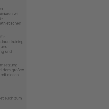
en
ainieren wir
e-
athletischen
für
sdauertraining
grund-
ing und
 Umsetzung
und dem großen
 mit diesen
tet euch zum