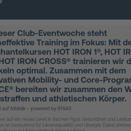
e
ieser Club-Eventwoche steht
effektive Training im Fokus: Mit d
hantelkursen HOT IRON 1®, HOT I
HOT IRON CROSS® trainieren wir d
eln optimal. Zusammen mit dem
vativen Mobility- und Core-Prog
E® bereiten wir zusammen den 
straffen und athletischen Körper.
fft auf Athletik – powered by IFHIAS
er auf ein neues Level in Sachen Figur, Gesundheit und Leistu
en ist bedeutend für Lebensqualität und Lifestyle. Dabei stehe
raffung und Körperfettreduktion im Fokus.