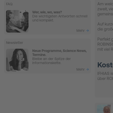
Am weich
FAQ
zweit, vi
Wer, wie, wo, was?
gemeinsa
Die wichtigsten Antworten schnell
und kompakt.
Auf kurz
die groß
Mehr
Perfekt 
Newsletter
ROBINSO
mit viel
Neue Programme, Science News,
Termine.
Bleibe an der Spitze der
Informationskette.
Kost
Mehr
IFHIAS i
über RO