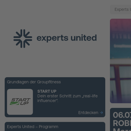
Experts 
Grundlagen der Groupfitness
START UP
Dein erster Schritt zum „real-life
influencer“.
Entdecken
06.0
ROBI
Experts United – Programm