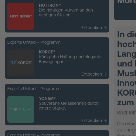
Mor
HOT IRON®
Die richtigen Kurven an den
richtigen Stellen.
Entdecken
In d
hoch
Experts United – Programm
Lang
KORCE®
Königliche Haltung und elegante
und 
Bewegungen.
Musk
Entdecken
inno
Experts United – Programm
KORC
YONGA®
zum 
Souveräne Gelassenheit durch
innere Stärke.
Kraft tri
Entdecken
Den Körp
zu bring
Experts United – Programm
Körperst