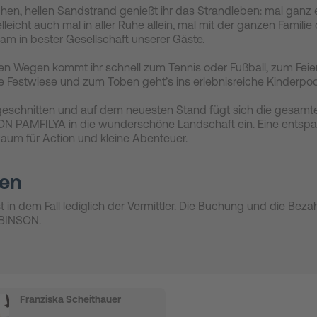
en, hellen Sandstrand genießt ihr das Strandleben: mal ganz 
elleicht auch mal in aller Ruhe allein, mal mit der ganzen Familie
m in bester Gesellschaft unserer Gäste.
en Wegen kommt ihr schnell zum Tennis oder Fußball, zum Feier
e Festwiese und zum Toben geht’s ins erlebnisreiche Kinderpoo
geschnitten und auf dem neuesten Stand fügt sich die gesamt
N PAMFILYA in die wunderschöne Landschaft ein. Eine entsp
 Raum für Action und kleine Abenteuer.
en
st in dem Fall lediglich der Vermittler. Die Buchung und die Beza
BINSON.
Franziska Scheithauer