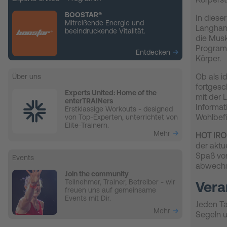
BOOSTAR®
In diese
Mitreißende Energie und
Langhan
beeindruckende Vitalität.
die Musk
Progra
Entdecken
Körper.
Ob als i
Über uns
fortgesc
Experts United: Home of the
mit der 
enterTRAINers
Informa
Erstklassige Workouts - designed
Wohlbefi
von Top-Experten, unterrichtet von
Elite-Trainern.
Mehr
HOT IRO
der aktu
Spaß von
Events
abwechsl
Join the community
Teilnehmer, Trainer, Betreiber - wir
Vera
freuen uns auf gemeinsame
Events mit Dir.
Jeden Ta
Mehr
Segeln 