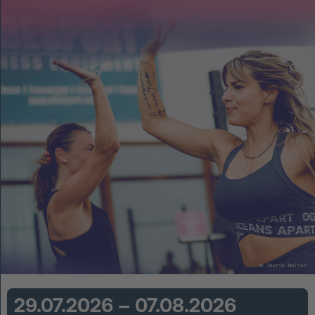
EN
Anmelden
START UP
HOT IRON®
KORCE®
YONGA®
BOOSTAR®
Über Experts United
Events
29.07.2026 – 07.08.2026