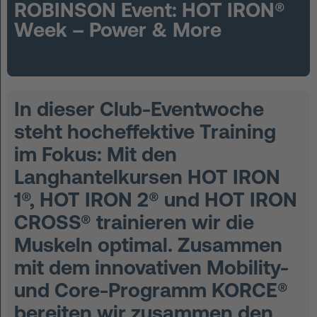
ROBINSON Event: HOT IRON®
FAQ
Week – Power & More
Kontakt
Neuigkeiten
In dieser Club-Eventwoche
Datenschutz
steht hocheffektive Training
Impressum
im Fokus: Mit den
AGB
Langhantelkursen HOT IRON
1®, HOT IRON 2® und HOT IRON
CROSS® trainieren wir die
Muskeln optimal. Zusammen
mit dem innovativen Mobility-
und Core-Programm KORCE®
bereiten wir zusammen den